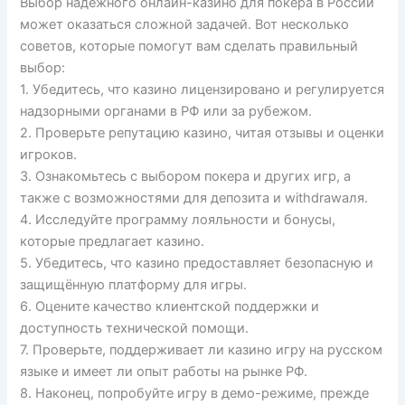
Выбор надёжного онлайн-казино для покера в России
может оказаться сложной задачей. Вот несколько
советов, которые помогут вам сделать правильный
выбор:
1. Убедитесь, что казино лицензировано и регулируется
надзорными органами в РФ или за рубежом.
2. Проверьте репутацию казино, читая отзывы и оценки
игроков.
3. Ознакомьтесь с выбором покера и других игр, а
также с возможностями для депозита и withdrawaля.
4. Исследуйте программу лояльности и бонусы,
которые предлагает казино.
5. Убедитесь, что казино предоставляет безопасную и
защищённую платформу для игры.
6. Оцените качество клиентской поддержки и
доступность технической помощи.
7. Проверьте, поддерживает ли казино игру на русском
языке и имеет ли опыт работы на рынке РФ.
8. Наконец, попробуйте игру в демо-режиме, прежде