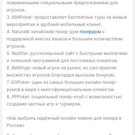
повременными специальными предложениями для
игроков.
3. 888Poker: предоставляет бесплатные туры на живые
мероприятия и удобный мобильный клиент.
4. Natural8: китайский покер-рум
покердом
с
поддержкой многих языков и большим количеством
игроков.
5. RedStar: русскоязычный сайт с быстрыми выплатами
и лояльной программой для постоянных клиентов.
6. BetKings: новый игрок на рынке, но уже привлек
множество игроков благодаря высоким бонусам.
7. GGPoker: один из самых больших онлайн-покер-
румов в мире с многофункциональным клиентом.
8. PPPoker: социальный покер-клуб с возможностью
создания частных игр и турниров.
«Как выбрать надёжный онлайн-казино для покера в
России»