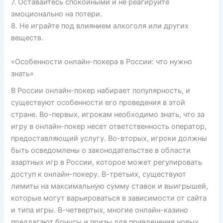
7. Оставайтесь спокойными и не реагируйте
эмоционально на потери.
8. Не играйте под влиянием алкоголя или других
веществ.
«Особенности онлайн-покера в России: что нужно
знать»
В России онлайн-покер набирает популярность, и
существуют особенности его проведения в этой
стране. Во-первых, игрокам необходимо знать, что за
игру в онлайн-покер несет ответственность оператор,
предоставляющий услугу. Во-вторых, игроки должны
быть осведомлены о законодательстве в области
азартных игр в России, которое может регулировать
доступ к онлайн-покеру. В-третьих, существуют
лимиты на максимальную сумму ставок и выигрышей,
которые могут варьироваться в зависимости от сайта
и типа игры. В-четвертых, многие онлайн-казино
предлагают бонусы и призы для привлечения новых