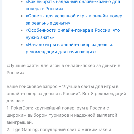
«Как выбрать надёжный онлайн-казино для
покера в России»
«Советы для успешной игры в онлайн-покер
за реальные деньги»
«Особенности онлайн-покера в России: что
нужно знать»
«Начало игры в онлайн-покер за деньги:
рекомендации для начинающих»
«Лучшие сайты для игры в онлайн-покер за деньги в
России»
Ваше поисковое запрос – “Лучшие сайты для игры в
онлайн-покер за деньги в России”. Вот 8 рекомендаций
для вас:
1. PokerDom: крупнейший покер-рум в России с
широким выбором турниров и надежной выплатой
выигрышей.
2. TigerGaming: популярный сайт с мягким rake и