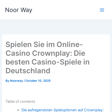
Skip
Noor Way
to
content
Spielen Sie im Online-
Casino Crownplay: Die
besten Casino-Spiele in
Deutschland
By
Noorway
/
October 10, 2025
Table of contents
Die aufregendsten Spieloptionen auf Crownplay: