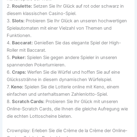
2.
Roulette:
Setzen Sie Ihr Glück auf rot oder schwarz in
diesem klassischen Casino-Spiel.
3.
Slots:
Probieren Sie Ihr Glück an unseren hochwertigen
Spielautomaten mit einer Vielzahl von Themen und
Funktionen.
4.
Baccarat:
Genießen Sie das elegante Spiel der High-
Roller mit Baccarat.
5.
Poker:
Spielen Sie gegen andere Spieler in unseren
spannenden Pokerturnieren.
6.
Craps:
Werfen Sie die Würfel und hoffen Sie auf eine
Glückssträhne in diesem dynamischen Würfelspiel.
7.
Keno:
Spielen Sie die Lotterie online mit Keno, einem
einfachen und unterhaltsamen Zahlenlotto-Spiel.
8.
Scratch Cards:
Probieren Sie Ihr Glück mit unseren
Online-Scratch Cards, die Ihnen die gleiche Aufregung wie
die echten Lottoscheine bieten.
Crownplay: Erleben Sie die Crème de la Crème der Online-