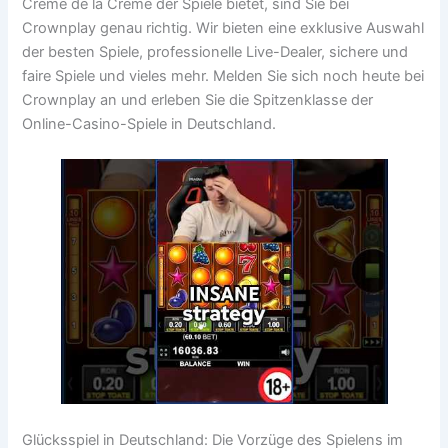
Crème de la Crème der Spiele bietet, sind Sie bei
Crownplay genau richtig. Wir bieten eine exklusive Auswahl
der besten Spiele, professionelle Live-Dealer, sichere und
faire Spiele und vieles mehr. Melden Sie sich noch heute bei
Crownplay an und erleben Sie die Spitzenklasse der
Online-Casino-Spiele in Deutschland.
Glücksspiel in Deutschland: Die Vorzüge des Spielens im